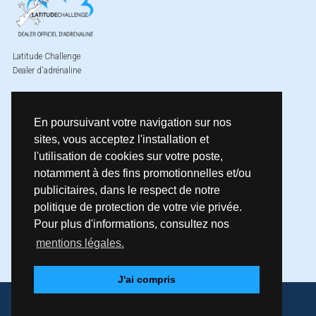
Latitude Challenge
Dealer d'adrénaline
Contact
Horaire
En poursuivant votre navigation sur nos
Latitude Challenge
Du lundi au vendredi
sites, vous acceptez l'installation et
40 av de st Antoine
9h00-12h00 / 13h45-17h
13015 Marseille
l'utilisation de cookies sur votre poste,
04 91 09 04 10
notamment à des fins promotionnelles et/ou
info@latitude-challenge.fr
publicitaires, dans le respect de notre
politique de protection de votre vie privée.
Pour plus d'informations, consultez nos
mentions légales.
J'ai compris
Mentions légales
Politique de confidentialité
Copyright 2026